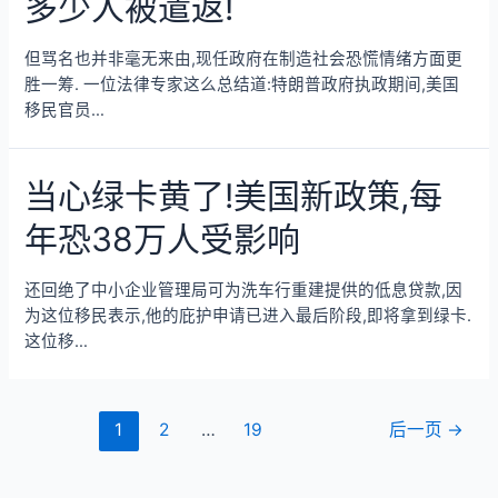
多少人被遣返!
但骂名也并非毫无来由,现任政府在制造社会恐慌情绪方面更
胜一筹. 一位法律专家这么总结道:特朗普政府执政期间,美国
移民官员…
当心绿卡黄了!美国新政策,每
年恐38万人受影响
还回绝了中小企业管理局可为洗车行重建提供的低息贷款,因
为这位移民表示,他的庇护申请已进入最后阶段,即将拿到绿卡.
这位移…
1
2
…
19
后一页
→