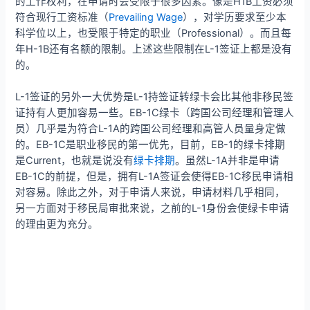
的工作权利，在申请时会受限于很多因素。像是H1B工资必须
符合现行工资标准（
Prevailing Wage
），对学历要求至少本
科学位以上，也受限于特定的职业（Professional）。而且每
年H-1B还有名额的限制。上述这些限制在L-1签证上都是没有
的。
L-1签证的另外一大优势是L-1持签证转绿卡会比其他非移民签
证持有人更加容易一些。EB-1C绿卡（跨国公司经理和管理人
员）几乎是为符合L-1A的跨国公司经理和高管人员量身定做
的。EB-1C是职业移民的第一优先，目前，EB-1的绿卡排期
是Current，也就是说没有
绿卡排期
。虽然L-1A并非是申请
EB-1C的前提，但是，拥有L-1A签证会使得EB-1C移民申请相
对容易。除此之外，对于申请人来说，申请材料几乎相同，
另一方面对于移民局审批来说，之前的L-1身份会使绿卡申请
的理由更为充分。